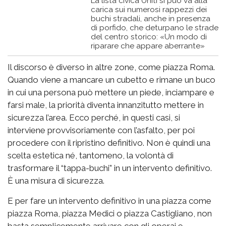
La lista civica Uniti si può va alla
carica sui numerosi rappezzi dei
buchi stradali, anche in presenza
di porfido, che deturpano le strade
del centro storico: «Un modo di
riparare che appare aberrante»
Il discorso è diverso in altre zone, come piazza Roma.
Quando viene a mancare un cubetto e rimane un buco
in cui una persona può mettere un piede, inciampare e
farsi male, la priorità diventa innanzitutto mettere in
sicurezza l’area. Ecco perché, in questi casi, si
interviene provvisoriamente con l’asfalto, per poi
procedere con il ripristino definitivo. Non è quindi una
scelta estetica né, tantomeno, la volontà di
trasformare il “tappa-buchi” in un intervento definitivo.
È una misura di sicurezza.
E per fare un intervento definitivo in una piazza come
piazza Roma, piazza Medici o piazza Castigliano, non
basta semplicemente arrivare con gli operai e