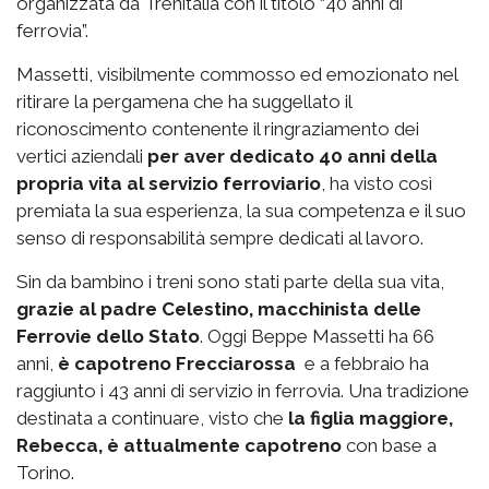
organizzata da Trenitalia con il titolo “40 anni di
ferrovia”.
Massetti, visibilmente commosso ed emozionato nel
ritirare la pergamena che ha suggellato il
riconoscimento contenente il ringraziamento dei
vertici aziendali
per aver dedicato 40 anni della
propria vita al servizio ferroviario
, ha visto così
premiata la sua esperienza, la sua competenza e il suo
senso di responsabilità sempre dedicati al lavoro.
Sin da bambino i treni sono stati parte della sua vita,
grazie al padre Celestino, macchinista delle
Ferrovie dello Stato
. Oggi Beppe Massetti ha 66
anni,
è capotreno Frecciarossa
e a febbraio ha
raggiunto i 43 anni di servizio in ferrovia. Una tradizione
destinata a continuare, visto che
la figlia maggiore,
Rebecca, è attualmente capotreno
con base a
Torino.