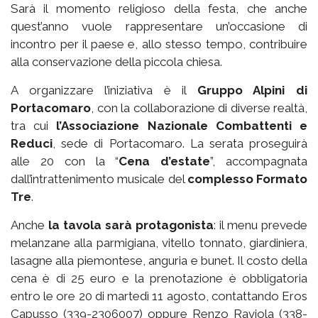
Sarà il momento religioso della festa, che anche
quest’anno vuole rappresentare un’occasione di
incontro per il paese e, allo stesso tempo, contribuire
alla conservazione della piccola chiesa.
A organizzare l’iniziativa è il
Gruppo Alpini di
Portacomaro
, con la collaborazione di diverse realtà,
tra cui
l’Associazione Nazionale Combattenti e
Reduci
, sede di Portacomaro. La serata proseguirà
alle 20 con la “
Cena d’estate
”, accompagnata
dall’intrattenimento musicale del
complesso Formato
Tre
.
Anche
la tavola sarà protagonista
: il menu prevede
melanzane alla parmigiana, vitello tonnato, giardiniera,
lasagne alla piemontese, anguria e bunet. Il costo della
cena è di 25 euro e la prenotazione è obbligatoria
entro le ore 20 di martedì 11 agosto, contattando Eros
Capusso (339-2306007) oppure Renzo Raviola (338-