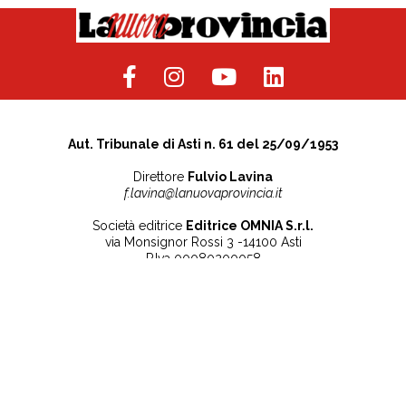
Aut. Tribunale di Asti n. 61 del 25/09/1953
Direttore
Fulvio Lavina
f.lavina@lanuovaprovincia.it
Società editrice
Editrice OMNIA S.r.l.
via Monsignor Rossi 3 -14100 Asti
P.Iva 00080200058
Contatti
Note legali
Tel:
+39 0141 532186
Privacy Policy
info@lanuovaprovincia.it
Cookie Policy