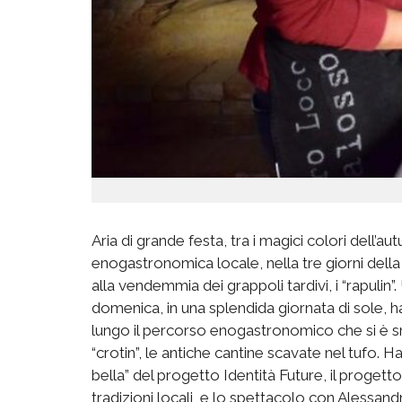
Aria di grande festa, tra i magici colori dell’a
enogastronomica locale, nella tre giorni dell
alla vendemmia dei grappoli tardivi, i “rapulin
domenica, in una splendida giornata di sole, ha 
lungo il percorso enogastronomico che si è sno
“crotin”, le antiche cantine scavate nel tufo. H
bella” del progetto Identità Future, il progett
tradizioni locali, e lo spettacolo con Alessan