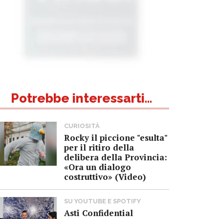
Potrebbe interessarti...
CURIOSITÀ
Rocky il piccione "esulta"
per il ritiro della
delibera della Provincia:
«Ora un dialogo
costruttivo» (Video)
SU YOUTUBE E SPOTIFY
Asti Confidential