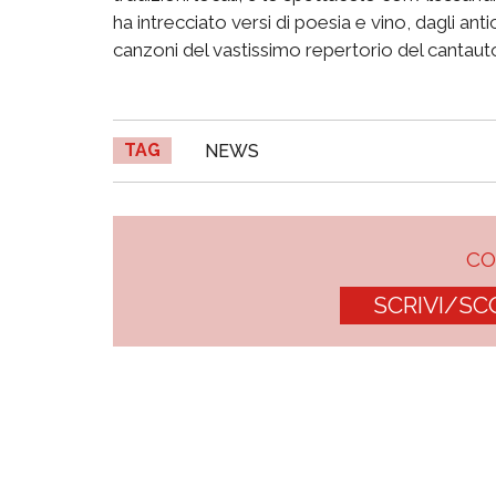
ha intrecciato versi di poesia e vino, dagli an
canzoni del vastissimo repertorio del cantautor
TAG
NEWS
C
SCRIVI/SC