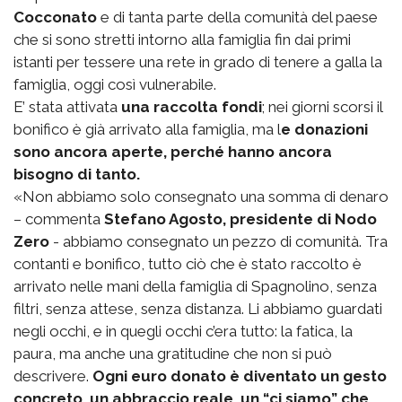
Cocconato
e di tanta parte della comunità del paese
che si sono stretti intorno alla famiglia fin dai primi
istanti per tessere una rete in grado di tenere a galla la
famiglia, oggi così vulnerabile.
E’ stata attivata
una raccolta fondi
; nei giorni scorsi il
bonifico è già arrivato alla famiglia, ma l
e donazioni
sono ancora aperte, perché hanno ancora
bisogno di tanto.
«Non abbiamo solo consegnato una somma di denaro
– commenta
Stefano Agosto, presidente di Nodo
Zero
- abbiamo consegnato un pezzo di comunità. Tra
contanti e bonifico, tutto ciò che è stato raccolto è
arrivato nelle mani della famiglia di Spagnolino, senza
filtri, senza attese, senza distanza. Li abbiamo guardati
negli occhi, e in quegli occhi c’era tutto: la fatica, la
paura, ma anche una gratitudine che non si può
descrivere.
Ogni euro donato è diventato un gesto
concreto, un abbraccio reale, un “ci siamo” che