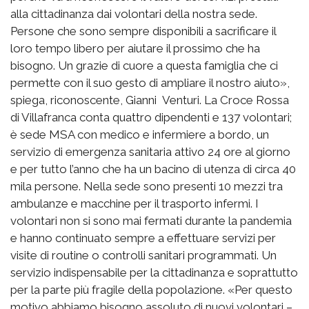
alla cittadinanza dai volontari della nostra sede.
Persone che sono sempre disponibili a sacrificare il
loro tempo libero per aiutare il prossimo che ha
bisogno. Un grazie di cuore a questa famiglia che ci
permette con il suo gesto di ampliare il nostro aiuto»,
spiega, riconoscente, Gianni Venturi. La Croce Rossa
di Villafranca conta quattro dipendenti e 137 volontari;
è sede MSA con medico e infermiere a bordo, un
servizio di emergenza sanitaria attivo 24 ore al giorno
e per tutto l’anno che ha un bacino di utenza di circa 40
mila persone. Nella sede sono presenti 10 mezzi tra
ambulanze e macchine per il trasporto infermi. I
volontari non si sono mai fermati durante la pandemia
e hanno continuato sempre a effettuare servizi per
visite di routine o controlli sanitari programmati. Un
servizio indispensabile per la cittadinanza e soprattutto
per la parte più fragile della popolazione. «Per questo
motivo abbiamo bisogno assoluto di nuovi volontari –