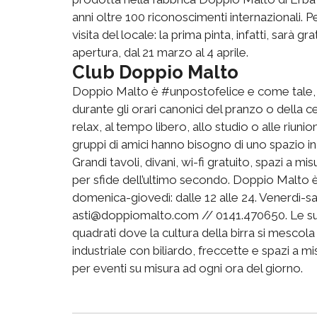
anni oltre 100 riconoscimenti internazionali. P
visita del locale: la prima pinta, infatti, sarà gr
apertura, dal 21 marzo al 4 aprile.
Club Doppio Malto
Doppio Malto è #unpostofelice e come tale, p
durante gli orari canonici del pranzo o della 
relax, al tempo libero, allo studio o alle riunio
gruppi di amici hanno bisogno di uno spazio in c
Grandi tavoli, divani, wi-fi gratuito, spazi a mi
per sfide dell’ultimo secondo. Doppio Malto è a
domenica-giovedì: dalle 12 alle 24. Venerdì-sab
asti@doppiomalto.com // 0141.470650. Le sue 
quadrati dove la cultura della birra si mescola
industriale con biliardo, freccette e spazi a 
per eventi su misura ad ogni ora del giorno.