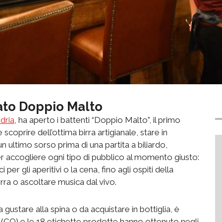
vato Doppio Malto
dria
, ha aperto i battenti “Doppio Malto”, il primo
oprire dell’ottima birra artigianale, stare in
ultimo sorso prima di una partita a biliardo,
r accogliere ogni tipo di pubblico al momento giusto:
er gli aperitivi o la cena, fino agli ospiti della
ra o ascoltare musica dal vivo.
 gustare alla spina o da acquistare in bottiglia, è
 (CO) e le 18 etichette prodotte hanno ottenuto negli