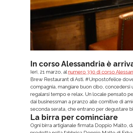
In corso Alessandria è arri
Ieri, 21 marzo, al
numero 330 di corso Alessan
Brew Restaurant di Asti. #Unpostofelice dove sc
compagnia, mangiare buon cibo, concedersi un 
regalarsi tempo e relax. Un locale pensato pe
dai businessman a pranzo alle comitive di amici p
seconda serata, che entrano per degustare bir
La birra per cominciare
Ogni birra artigianale firmata Doppio Malto, da
prodotta nella fabbrica Doppio Malto di Erba