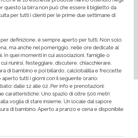
er questo la birra non può che essere il biglietto da
atuita per tutti i clienti per le prime due settimane di
er definizione, è sempre aperto per tutti. Non solo
cena, ma anche nel pomeriggio, nelle ore dedicate al
ni. In quei momenti in cui associazioni, famiglie o
ui riunirsi, festeggiare, discutere, chiacchierare.
sura di bambino e poi biliardo, calciobalilla e freccette
perto tutti i giorni con il seguente orario:
ato: dalle 12 alle 02 .Per info e prenotazioni:
caratteristiche: Uno spazio di oltre 500 metri
 alla voglia di stare insieme. Un locale dal sapore
misura di bambino. Aperto a pranzo e cena e disponibile