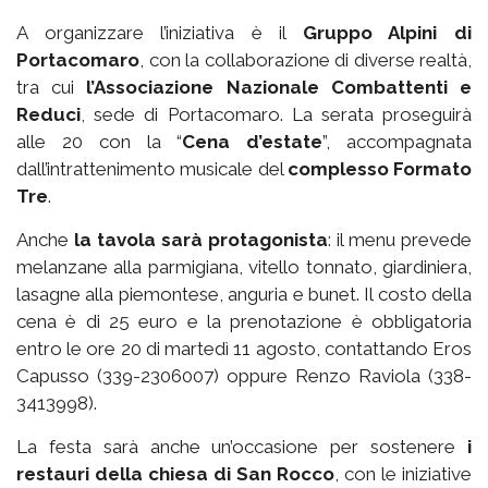
A organizzare l’iniziativa è il
Gruppo Alpini di
Portacomaro
, con la collaborazione di diverse realtà,
tra cui
l’Associazione Nazionale Combattenti e
Reduci
, sede di Portacomaro. La serata proseguirà
alle 20 con la “
Cena d’estate
”, accompagnata
dall’intrattenimento musicale del
complesso Formato
Tre
.
Anche
la tavola sarà protagonista
: il menu prevede
melanzane alla parmigiana, vitello tonnato, giardiniera,
lasagne alla piemontese, anguria e bunet. Il costo della
cena è di 25 euro e la prenotazione è obbligatoria
entro le ore 20 di martedì 11 agosto, contattando Eros
Capusso (339-2306007) oppure Renzo Raviola (338-
3413998).
La festa sarà anche un’occasione per sostenere
i
restauri della chiesa di San Rocco
, con le iniziative