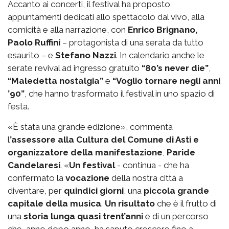
Accanto ai concerti, il festival ha proposto
appuntamenti dedicati allo spettacolo dal vivo, alla
comicità e alla narrazione, con
Enrico Brignano,
Paolo Ruffini
– protagonista di una serata da tutto
esaurito – e
Stefano Nazzi
. In calendario anche le
serate revival ad ingresso gratuito
“80’s never die”
,
“Maledetta nostalgia”
e
“Voglio tornare negli anni
’90”
, che hanno trasformato il festival in uno spazio di
festa.
«È stata una grande edizione», commenta
l
’assessore alla Cultura del Comune di Asti e
organizzatore della manifestazione
,
Paride
Candelaresi
. «
Un festival
- continua - che ha
confermato la
vocazione
della nostra città a
diventare, per
quindici giorni
, una
piccola grande
capitale della musica
.
Un risultato
che è il frutto di
una
storia lunga quasi trent’anni
e di un percorso
che, anno dopo anno, ha saputo crescere fino a