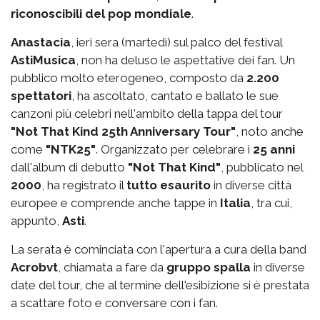
riconoscibili del pop mondiale
.
Anastacia
, ieri sera (martedì) sul palco del festival
AstiMusica
, non ha deluso le aspettative dei fan. Un
pubblico molto eterogeneo, composto da
2.200
spettatori
, ha ascoltato, cantato e ballato le sue
canzoni più celebri nell'ambito della tappa del tour
"Not That Kind 25th Anniversary Tour"
, noto anche
come
"NTK25"
. Organizzato per celebrare i
25 anni
dall'album di debutto
"Not That Kind"
, pubblicato nel
2000
, ha registrato il
tutto esaurito
in diverse città
europee e comprende anche tappe in
Italia
, tra cui,
appunto,
Asti
.
La serata è cominciata con l'apertura a cura della band
Acrobvt
, chiamata a fare da
gruppo spalla
in diverse
date del tour, che al termine dell'esibizione si è prestata
a scattare foto e conversare con i fan.