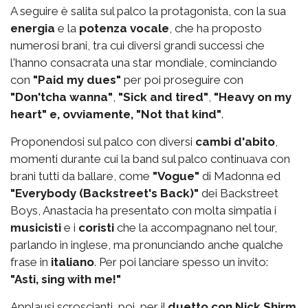
A seguire è salita sul palco la protagonista, con la sua
energia
e la
potenza vocale
, che ha proposto
numerosi brani, tra cui diversi grandi successi che
l'hanno consacrata una star mondiale, cominciando
con
"Paid my dues"
per poi proseguire con
"Don'tcha wanna"
,
"Sick and tired"
,
"Heavy on my
heart" e, ovviamente, "Not that kind"
.
Proponendosi sul palco con diversi
cambi d'abito
,
momenti durante cui la band sul palco continuava con
brani tutti da ballare, come
"Vogue"
di Madonna ed
"Everybody (Backstreet's Back)"
dei Backstreet
Boys, Anastacia ha presentato con molta simpatia i
musicisti
e i
coristi
che la accompagnano nel tour,
parlando in inglese, ma pronunciando anche qualche
frase in
italiano
. Per poi lanciare spesso un invito:
"Asti, sing with me!"
Applausi scroscianti, poi, per il
duetto con Nick Shirm