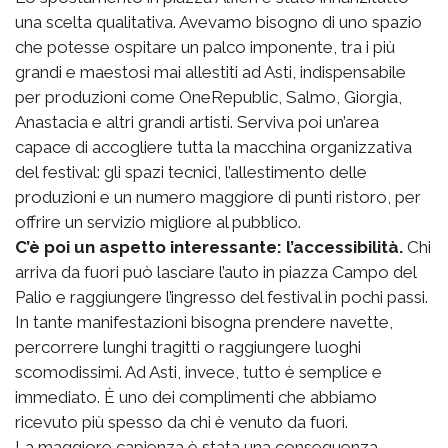
una scelta qualitativa. Avevamo bisogno di uno spazio
che potesse ospitare un palco imponente, tra i più
grandi e maestosi mai allestiti ad Asti, indispensabile
per produzioni come OneRepublic, Salmo, Giorgia,
Anastacia e altri grandi artisti. Serviva poi un’area
capace di accogliere tutta la macchina organizzativa
del festival: gli spazi tecnici, l’allestimento delle
produzioni e un numero maggiore di punti ristoro, per
offrire un servizio migliore al pubblico.
C’è poi un aspetto interessante: l’accessibilità.
Chi
arriva da fuori può lasciare l’auto in piazza Campo del
Palio e raggiungere l’ingresso del festival in pochi passi.
In tante manifestazioni bisogna prendere navette,
percorrere lunghi tragitti o raggiungere luoghi
scomodissimi. Ad Asti, invece, tutto è semplice e
immediato. È uno dei complimenti che abbiamo
ricevuto più spesso da chi è venuto da fuori.
La maggiore capienza è stata una conseguenza