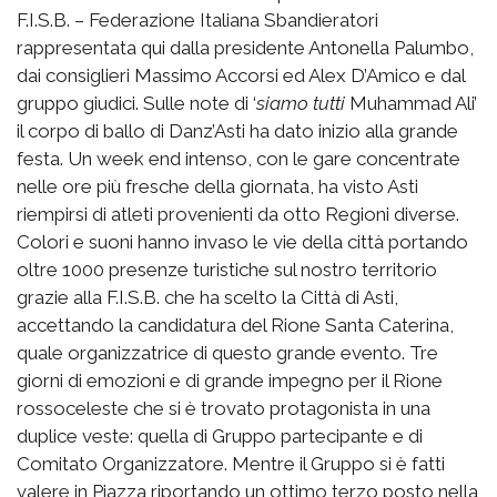
F.I.S.B. – Federazione Italiana Sbandieratori
rappresentata qui dalla presidente Antonella Palumbo,
dai consiglieri Massimo Accorsi ed Alex D’Amico e dal
gruppo giudici. Sulle note di ‘
siamo tutti
Muhammad Ali’
il corpo di ballo di Danz’Asti ha dato inizio alla grande
festa. Un week end intenso, con le gare concentrate
nelle ore più fresche della giornata, ha visto Asti
riempirsi di atleti provenienti da otto Regioni diverse.
Colori e suoni hanno invaso le vie della città portando
oltre 1000 presenze turistiche sul nostro territorio
grazie alla F.I.S.B. che ha scelto la Città di Asti,
accettando la candidatura del Rione Santa Caterina,
quale organizzatrice di questo grande evento. Tre
giorni di emozioni e di grande impegno per il Rione
rossoceleste che si è trovato protagonista in una
duplice veste: quella di Gruppo partecipante e di
Comitato Organizzatore. Mentre il Gruppo si è fatti
valere in Piazza riportando un ottimo terzo posto nella