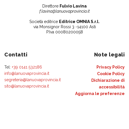
Direttore
Fulvio Lavina
f.lavina@lanuovaprovincia.it
Società editrice
Editrice OMNIA S.r.l.
via Monsignor Rossi 3 -14100 Asti
P.Iva 00080200058
Contatti
Note legali
Tel:
+39 0141 532186
Privacy Policy
info@lanuovaprovincia.it
Cookie Policy
segreteria@lanuovaprovincia.it
Dichiarazione di
sito@lanuovaprovincia.it
accessibilità
Aggiorna le preferenze
sui cookie
RSS
CONTATTI
NECROLOGIE
ULTIME NOTIZIE