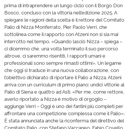
prima di intraprendere un lungo ciclo con il Borgo Don
Bosco, concluso con la vittoria nell’edizione 2025. A
spiegare le ragioni della scelta è il rettore del Comitato
Palio di Nizza Monferrato, Pier Paolo Verri, che
sottolinea come il rapporto con Atzeni non si sia mai
interrotto nel tempo. «Quando lasciò Nizza – spiega –
ci dicemmo che, una volta terminato il suo percorso
altrove, ci saremmo risentiti. I rapporti umani e
professionali sono sempre rimasti ottimi». Un legame
che oggi si traduce in una nuova collaborazione, con
l’obiettivo dichiarato di riportare il Palio a Nizza. Atzeni
arriva con un curriculum di primo piano: undici vittorie al
Palio di Siena e quattro ad Asti. «Per me, come rettore,
averlo riportato a Nizza è motivo di orgoglio –
aggiunge Verri – Oggi è uno dei fantini più completi per
affrontare una competizione complessa come il Palio».
È stata annunciata anche la riconferma del direttivo del
Comitato Palio, con Stefano Vaccaneo, Fabio Covello,