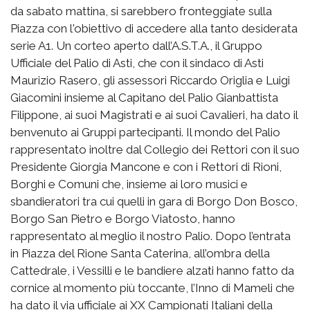
da sabato mattina, si sarebbero fronteggiate sulla
Piazza con l'obiettivo di accedere alla tanto desiderata
serie A1. Un corteo aperto dall’A.S.T.A., il Gruppo
Ufficiale del Palio di Asti, che con il sindaco di Asti
Maurizio Rasero, gli assessori Riccardo Origlia e Luigi
Giacomini insieme al Capitano del Palio Gianbattista
Filippone, ai suoi Magistrati e ai suoi Cavalieri, ha dato il
benvenuto ai Gruppi partecipanti. Il mondo del Palio
rappresentato inoltre dal Collegio dei Rettori con il suo
Presidente Giorgia Mancone e con i Rettori di Rioni,
Borghi e Comuni che, insieme ai loro musici e
sbandieratori tra cui quelli in gara di Borgo Don Bosco,
Borgo San Pietro e Borgo Viatosto, hanno
rappresentato al meglio il nostro Palio. Dopo l’entrata
in Piazza del Rione Santa Caterina, all’ombra della
Cattedrale, i Vessilli e le bandiere alzati hanno fatto da
cornice al momento più toccante, l’Inno di Mameli che
ha dato il via ufficiale ai XX Campionati Italiani della