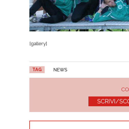
[gallery]
TAG
NEWS
C
SCRIVI/SC