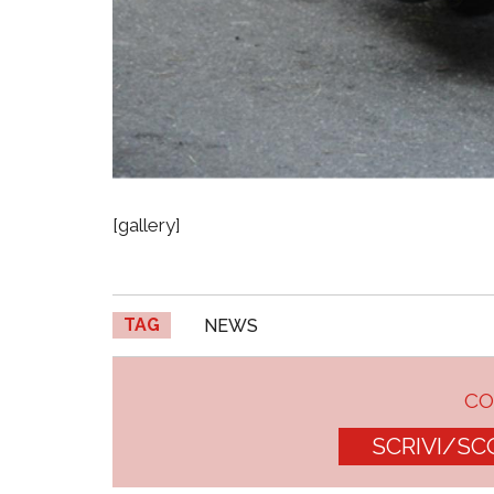
[gallery]
TAG
NEWS
C
SCRIVI/SC