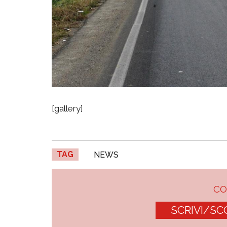
[gallery]
TAG
NEWS
C
SCRIVI/SC