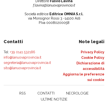
Direttore
Fulvio Lavina
f.lavina@lanuovaprovincia.it
Società editrice
Editrice OMNIA S.r.l.
via Monsignor Rossi 3 -14100 Asti
P.Iva 00080200058
Contatti
Note legali
Tel:
+39 0141 532186
Privacy Policy
info@lanuovaprovincia.it
Cookie Policy
segreteria@lanuovaprovincia.it
Dichiarazione di
sito@lanuovaprovincia.it
accessibilità
Aggiorna le preferenze
sui cookie
RSS
CONTATTI
NECROLOGIE
ULTIME NOTIZIE