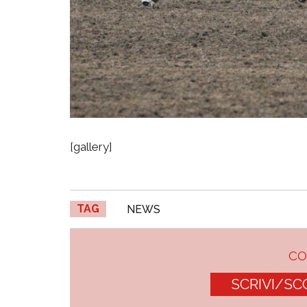
[gallery]
TAG
NEWS
C
SCRIVI/SC