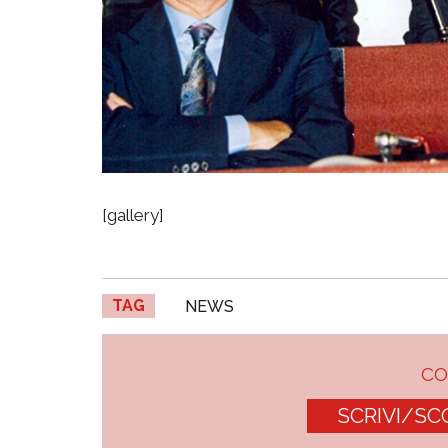
[gallery]
TAG
NEWS
C
SCRIVI/SC