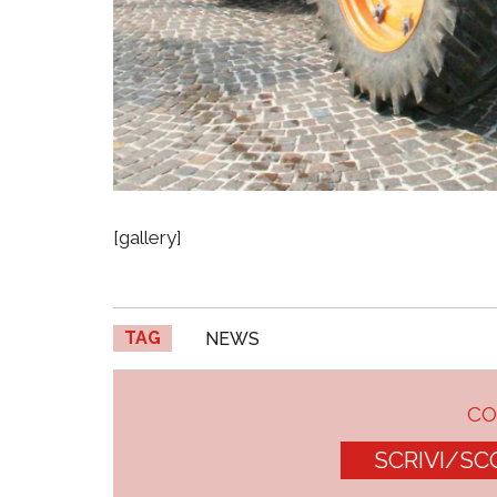
[gallery]
TAG
NEWS
C
SCRIVI/SC