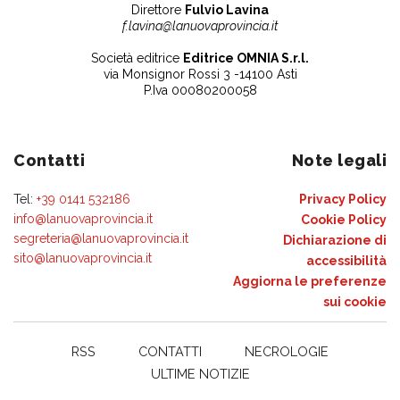
Direttore
Fulvio Lavina
f.lavina@lanuovaprovincia.it
Società editrice
Editrice OMNIA S.r.l.
via Monsignor Rossi 3 -14100 Asti
P.Iva 00080200058
Contatti
Note legali
Tel:
+39 0141 532186
Privacy Policy
info@lanuovaprovincia.it
Cookie Policy
segreteria@lanuovaprovincia.it
Dichiarazione di
sito@lanuovaprovincia.it
accessibilità
Aggiorna le preferenze
sui cookie
RSS
CONTATTI
NECROLOGIE
ULTIME NOTIZIE