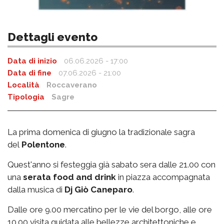
Dettagli evento
Data di inizio
06.06.2026 - 17:00
Data di fine
07.06.2026 - 21:00
Località
Roccaverano
Tipologia
Sagre
La prima domenica di giugno la tradizionale sagra
del
Polentone
.
Quest'anno si festeggia già sabato sera dalle 21.00 con
una
serata food and drink
in piazza accompagnata
dalla musica di
Dj Giò Caneparo
.
Dalle ore 9.00 mercatino per le vie del borgo, alle ore
10.00 visita guidata alle bellezze architettoniche e