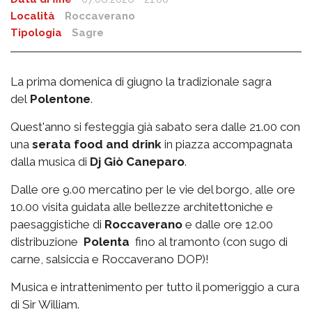
Località
Roccaverano
Tipologia
Sagre
La prima domenica di giugno la tradizionale sagra
del
Polentone
.
Quest'anno si festeggia già sabato sera dalle 21.00 con
una
serata food and drink
in piazza accompagnata
dalla musica di
Dj Giò Caneparo
.
Dalle ore 9.00 mercatino per le vie del borgo, alle ore
10.00 visita guidata alle bellezze architettoniche e
paesaggistiche di
Roccaverano
e dalle ore 12.00
distribuzione
Polenta
fino al tramonto (con sugo di
carne, salsiccia e Roccaverano DOP)!
Musica e intrattenimento per tutto il pomeriggio a cura
di Sir William.