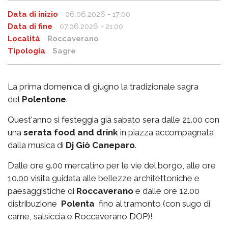
Data di inizio
06.06.2026 - 17:00
Data di fine
07.06.2026 - 21:00
Località
Roccaverano
Tipologia
Sagre
La prima domenica di giugno la tradizionale sagra
del
Polentone
.
Quest'anno si festeggia già sabato sera dalle 21.00 con
una
serata food and drink
in piazza accompagnata
dalla musica di
Dj Giò Caneparo
.
Dalle ore 9.00 mercatino per le vie del borgo, alle ore
10.00 visita guidata alle bellezze architettoniche e
paesaggistiche di
Roccaverano
e dalle ore 12.00
distribuzione
Polenta
fino al tramonto (con sugo di
carne, salsiccia e Roccaverano DOP)!