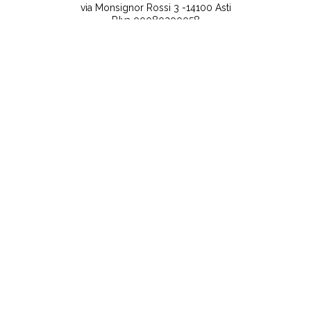
via Monsignor Rossi 3 -14100 Asti
P.Iva 00080200058
Contatti
Note legali
Tel:
+39 0141 532186
Privacy Policy
info@lanuovaprovincia.it
Cookie Policy
segreteria@lanuovaprovincia.it
Dichiarazione di
sito@lanuovaprovincia.it
accessibilità
Aggiorna le preferenze
sui cookie
RSS
CONTATTI
NECROLOGIE
ULTIME NOTIZIE
©2025 La Nuova Provincia - Iscritta alla Camera di
Commercio di Alessandria - Asti Capitale sociale € 10.000