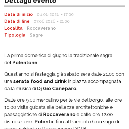
Dettagli evento
Data di inizio
06.06.2026 - 17:00
Data di fine
07.06.2026 - 21:00
Località
Roccaverano
Tipologia
Sagre
La prima domenica di giugno la tradizionale sagra
del
Polentone
.
Quest'anno si festeggia già sabato sera dalle 21.00 con
una
serata food and drink
in piazza accompagnata
dalla musica di
Dj Giò Caneparo
.
Dalle ore 9.00 mercatino per le vie del borgo, alle ore
10.00 visita guidata alle bellezze architettoniche e
paesaggistiche di
Roccaverano
e dalle ore 12.00
distribuzione
Polenta
fino al tramonto (con sugo di
carne, salsiccia e Roccaverano DOP)!