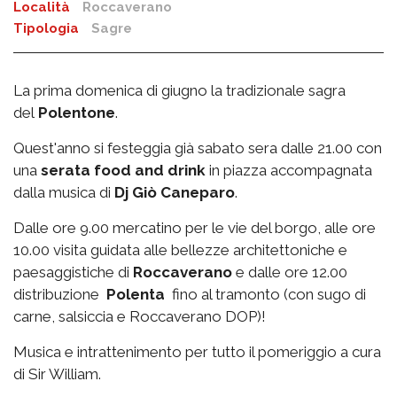
Località
Roccaverano
Tipologia
Sagre
La prima domenica di giugno la tradizionale sagra
del
Polentone
.
Quest'anno si festeggia già sabato sera dalle 21.00 con
una
serata food and drink
in piazza accompagnata
dalla musica di
Dj Giò Caneparo
.
Dalle ore 9.00 mercatino per le vie del borgo, alle ore
10.00 visita guidata alle bellezze architettoniche e
paesaggistiche di
Roccaverano
e dalle ore 12.00
distribuzione
Polenta
fino al tramonto (con sugo di
carne, salsiccia e Roccaverano DOP)!
Musica e intrattenimento per tutto il pomeriggio a cura
di Sir William.