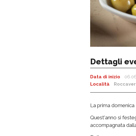
Dettagli ev
Data di inizio
06.06
Località
Roccave
La prima domenica d
Quest'anno si feste
accompagnata dalla