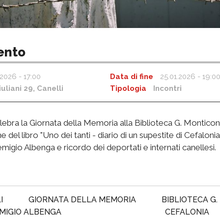
ento
.2026 - 17:00
Data di fine
25.01.2026 - 19:0
uliani 29,
Canelli
Tipologia
Incontri
celebra la Giornata della Memoria alla Biblioteca G. Monticon
del libro "Uno dei tanti - diario di un supestite di Cefalonia
igio Albenga e ricordo dei deportati e internati canellesi.
I
GIORNATA DELLA MEMORIA
BIBLIOTECA G
MIGIO ALBENGA
CEFALONIA