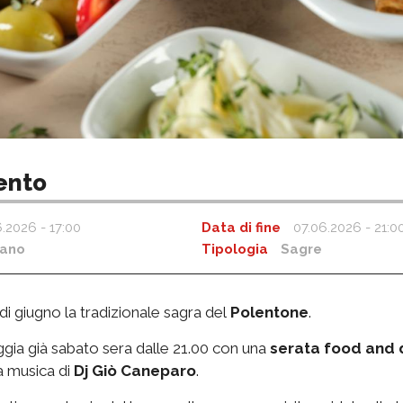
ento
.2026 - 17:00
Data di fine
07.06.2026 - 21:0
rano
Tipologia
Sagre
i giugno la tradizionale sagra del
Polentone
.
ggia già sabato sera dalle 21.00 con una
serata food and 
 musica di
Dj Giò Caneparo
.