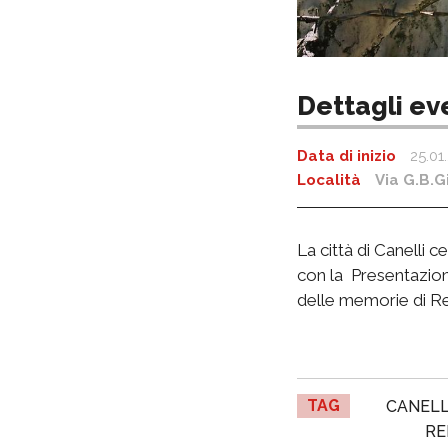
Dettagli ev
Data di inizio
25.01
Località
Via G.B.Gi
La città di Canelli 
con la Presentazione 
delle memorie di Rem
TAG
CANELL
RE