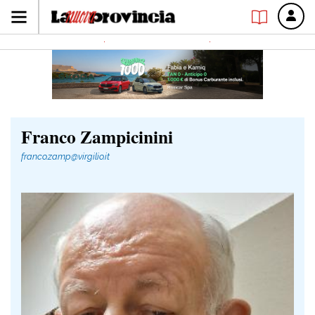
Franco Zampicinini
franco.zamp@virgilio.it